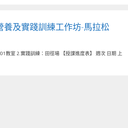
營養及實踐訓練工作坊-馬拉松
01教室 2.實踐訓練：田徑場 【授課進度表】 週次 日期 上