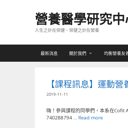
跳
至
營養醫學研究中
內
容
人生之計在保健、保健之計在營養
最新消息
關於我們
均衡營養友
【課程訊息】運動營
2019-11-11
嗨！參與課程的同學們，本系在Cofit
740288794 …
Read more