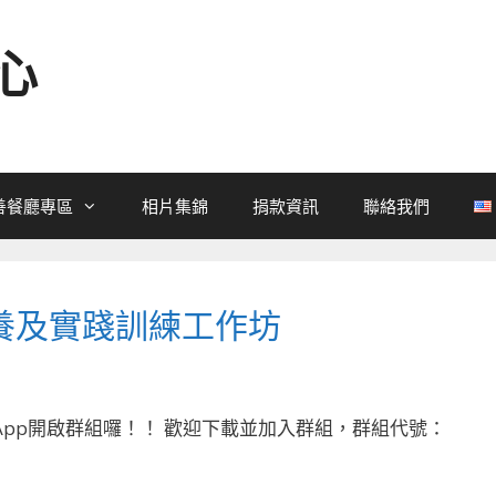
心
善餐廳專區
相片集錦
捐款資訊
聯絡我們
養及實踐訓練工作坊
 App開啟群組囉！！ 歡迎下載並加入群組，群組代號：